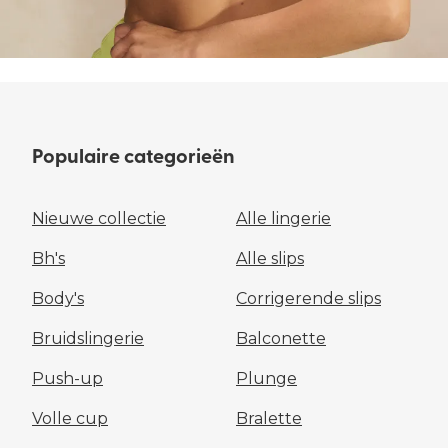
ALLE BADMODE
ALLE BH'S
Populaire categorieën
Nieuwe collectie
Alle lingerie
Bh's
Alle slips
Body's
Corrigerende slips
Bruidslingerie
Balconette
Push-up
Plunge
Volle cup
Bralette