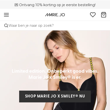
💌 Ontvang 10% korting op je eerste bestelling!
🚚 Gratis bezorging boven €90
📦 Gratis retourneren
Waar ben je naar op zoek?
Limited edition. Onbeperkt good vibes.
Marie Jo x Smiley® is er.
SHOP MARIE JO X SMILEY® NU