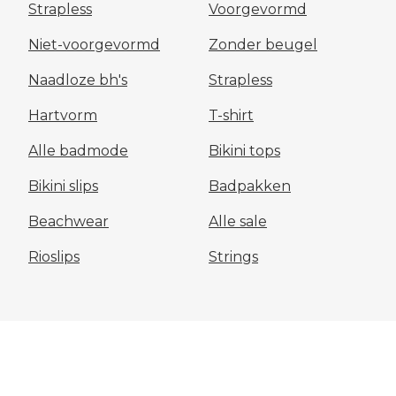
Strapless
Voorgevormd
Niet-voorgevormd
Zonder beugel
Naadloze bh's
Strapless
Hartvorm
T-shirt
Alle badmode
Bikini tops
Bikini slips
Badpakken
Beachwear
Alle sale
Rioslips
Strings