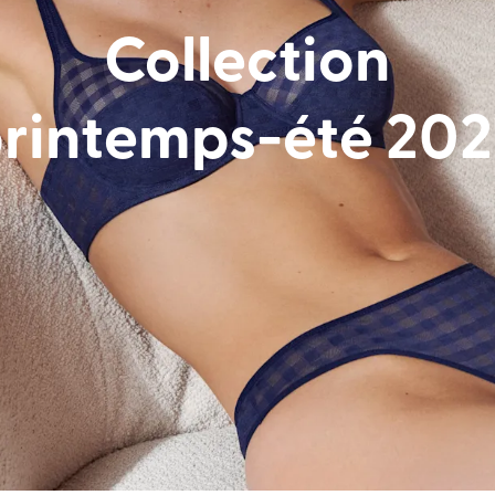
 ma taille
Collection
rintemps-été 20