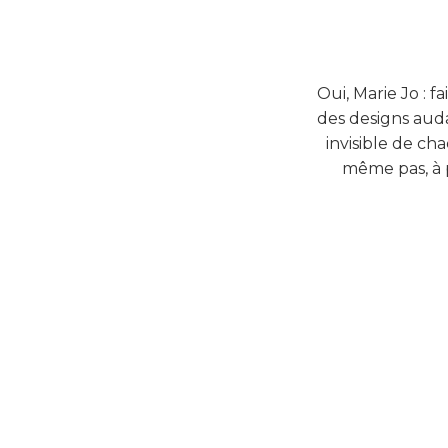
Oui, Marie Jo : 
des designs auda
invisible de ch
même pas, à p
SHOP THE LOOK