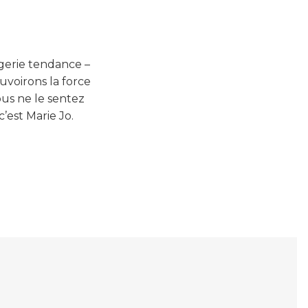
ngerie tendance –
uvoirons la force
ous ne le sentez
’est Marie Jo.