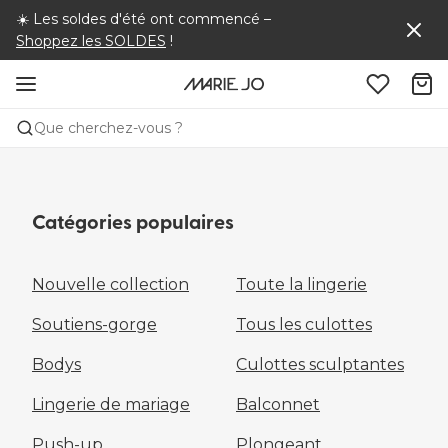
☀️
Les soldes d'été ont commencé –
Shoppez les SOLDES
!
Que cherchez-vous ?
Catégories populaires
Nouvelle collection
Toute la lingerie
Soutiens-gorge
Tous les culottes
Bodys
Culottes sculptantes
Lingerie de mariage
Balconnet
Push-up
Plongeant