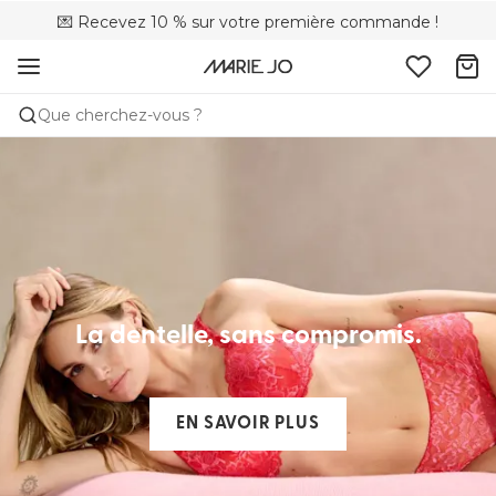
💌 Recevez 10 % sur votre première commande !
🚚 Livraison gratuite à partir de CHF 150
📦 Retours gratuits
Que cherchez-vous ?
La dentelle, sans compromis.
EN SAVOIR PLUS​