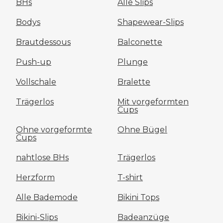
BHs
Alle Slips
Bodys
Shapewear-Slips
Brautdessous
Balconette
Push-up
Plunge
Vollschale
Bralette
Trägerlos
Mit vorgeformten
Cups
Ohne vorgeformte
Ohne Bügel
Cups
nahtlose BHs
Trägerlos
Herzform
T-shirt
Alle Bademode
Bikini Tops
Bikini-Slips
Badeanzüge