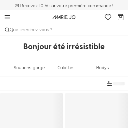
💌 Recevez 10 % sur votre première commande !
🚚 Livraison gratuite à partir de 90 €
📦 Retours gratuits
Que cherchez-vous ?
Bonjour été irrésistible
Soutiens-gorge
Culottes
Bodys