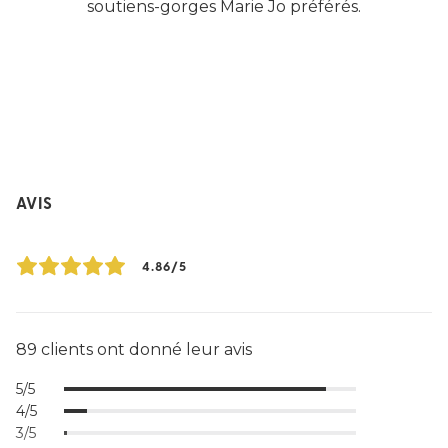
soutiens-gorges Marie Jo préférés.
AVIS
4.86/5
89 clients ont donné leur avis
5/5
4/5
3/5