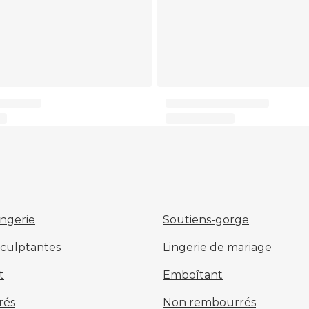
ingerie
Soutiens-gorge
sculptantes
Lingerie de mariage
t
Emboîtant
rés
Non rembourrés