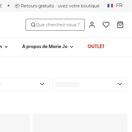
FR
€
📦 Retours gratuits
Trouvez votre boutique
MODÈLE
À PROPOS DE
Que cherchez-vous ?
ni
Iconique depuis 1981
Collections
in 1 pièce
Marie Jo Community
n
A propos de Marie Jo
OUTLET
 plage
Avero
Picked by Jenna
ots de bain