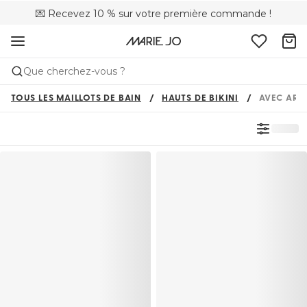
💌 Recevez 10 % sur votre première commande !
🚚 Livraison gratuite à partir de 90 €
📦 Retours gratuits
Que cherchez-vous ?
TOUS LES MAILLOTS DE BAIN
HAUTS DE BIKINI
AVEC ARM