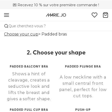
💌 Recevez 10 % sur votre première commande !
🚚 Livraison gratuite à partir de 90 €
📦 Retours gratuits
Que cherchez-vous ?
Choose your cup
> Padded bras
2. Choose your shape
PADDED BALCONY BRA
PADDED PLUNGE BRA
Shows a hint of
A low neckline with a
cleavage, creates a
small central front
seductive look and
panel, perfect for low
lifts the breast and
cut tops.
gives a softer shape.
PADDED FULL CUP BRA
PUSH-UP