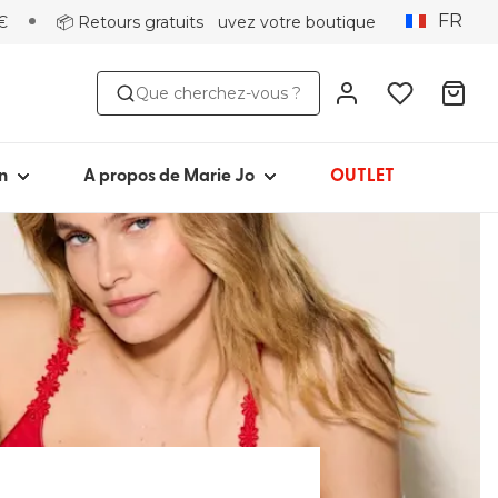
FR
€
📦 Retours gratuits
Trouvez votre boutique
MODÈLE
À PROPOS DE
Que cherchez-vous ?
ni
Iconique depuis 1981
Collections
in 1 pièce
Marie Jo Community
n
A propos de Marie Jo
OUTLET
 plage
Avero
Picked by Jenna
ots de bain