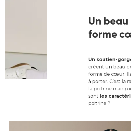
Trouver
Un beau 
forme c
Un soutien-gorg
créent un beau déc
forme de cœur. Il
à porter. C’est la
la poitrine manqu
sont
les caractér
poitrine ?