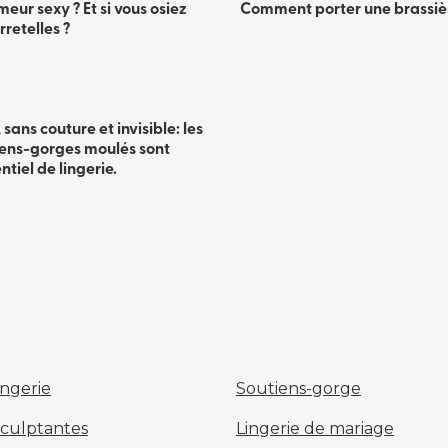
eur sexy ? Et si vous osiez
Comment porter une brassiè
arretelles ?
, sans couture et invisible: les
iens-gorges moulés sont
ntiel de lingerie. ​
ingerie
Soutiens-gorge
sculptantes
Lingerie de mariage