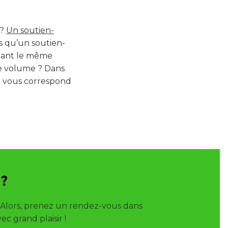
 ?
Un soutien-
is qu’un soutien-
dant le même
de volume ? Dans
i vous correspond
 ?
? Alors, prenez un rendez-vous dans
c grand plaisir !