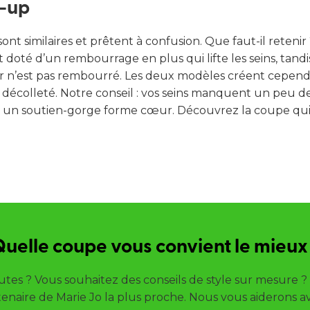
-up
ont similaires et prêtent à confusion. Que faut-il retenir
t doté d’un rembourrage en plus qui lifte les seins, tand
 n’est pas rembourré. Les deux modèles créent cepen
e décolleté. Notre conseil : vos seins manquent un peu 
r un soutien-gorge forme cœur. Découvrez la coupe qu
uelle coupe vous convient le mieux
tes ? Vous souhaitez des conseils de style sur mesure 
enaire de Marie Jo la plus proche. Nous vous aiderons ave