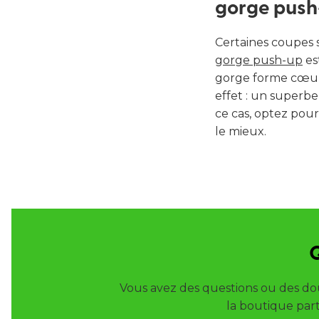
gorge push
Certaines coupes s
gorge push-up
es
gorge forme cœur
effet : un superb
ce cas, optez pou
le mieux.
Q
Vous avez des questions ou des dou
la boutique part