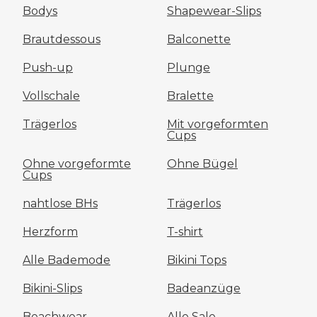
Bodys
Shapewear-Slips
Brautdessous
Balconette
Push-up
Plunge
Vollschale
Bralette
Trägerlos
Mit vorgeformten
Cups
Ohne vorgeformte
Ohne Bügel
Cups
nahtlose BHs
Trägerlos
Herzform
T-shirt
Alle Bademode
Bikini Tops
Bikini-Slips
Badeanzüge
Beachwear
Alle Sale