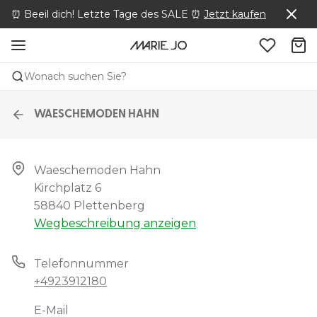
⏰ Beeil dich! Letzte Tage des SALE ⏰
Jetzt kaufen
Wonach suchen Sie?
WAESCHEMODEN HAHN
Waeschemoden Hahn

Kirchplatz 6

58840 Plettenberg
Wegbeschreibung anzeigen
Telefonnummer
+4923912180
E-Mail