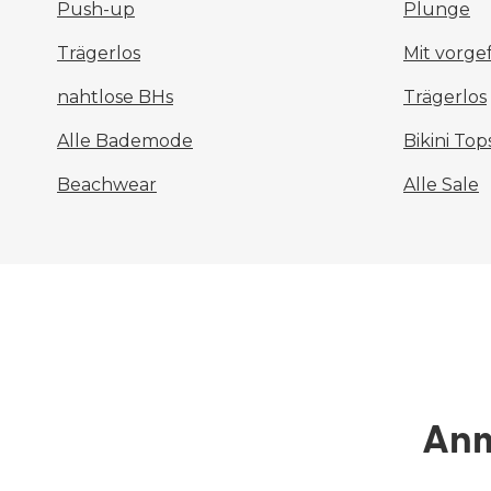
Push-up
Plunge
Trägerlos
Mit vorg
nahtlose BHs
Trägerlos
Alle Bademode
Bikini Top
Beachwear
Alle Sale
Anm