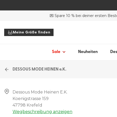
SALE DESSOUS
SALE BADEANZÜGE
SH
💌 Spare 10 % bei deiner ersten Best
Alle Dessous
Alle Bademode
BH
BHs
Bikinis
Sli
Meine Größe finden
Slips
Badeanzüge
Bo
To
Sale
Neuheiten
Des
Alle Sale
Acc
DESSOUS MODE HEINEN e.K.
All
Dessous Mode Heinen E.k.

Koenigstrasse 159

47798 Krefeld
Wegbeschreibung anzeigen