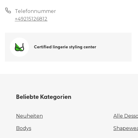
Telefonnummer
+49215126812
Certified lingerie styling center
Beliebte Kategorien
Neuheiten
Alle Dess
Bodys
Shapewear