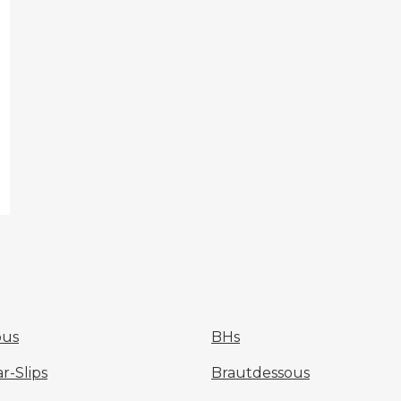
Meine Größe finden
ous
BHs
-Slips
Brautdessous