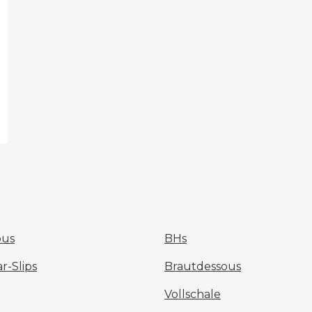
Meine Größe finden
ous
BHs
-Slips
Brautdessous
Vollschale