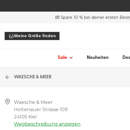
SALE DESSOUS
SALE BADEANZÜGE
SH
💌 Spare 10 % bei deiner ersten Best
Alle Dessous
Alle Bademode
BH
BHs
Bikinis
Sli
Meine Größe finden
Slips
Badeanzüge
Bo
To
Sale
Neuheiten
Des
Alle Sale
Acc
WAESCHE & MEER
All
Waesche & Meer

Holtenauer Strasse 109

24105 Kiel
Wegbeschreibung anzeigen