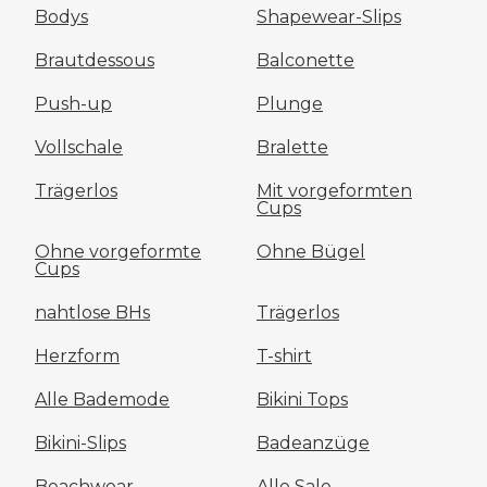
Bodys
Shapewear-Slips
Brautdessous
Balconette
Push-up
Plunge
Vollschale
Bralette
Trägerlos
Mit vorgeformten
Cups
Ohne vorgeformte
Ohne Bügel
Cups
nahtlose BHs
Trägerlos
Herzform
T-shirt
Alle Bademode
Bikini Tops
Bikini-Slips
Badeanzüge
Beachwear
Alle Sale