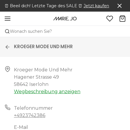
⏰ Beeil dich! Letzte Tage des SALE ⏰
Jetzt kaufen
Wonach suchen Sie?
KROEGER MODE UND MEHR
Kroeger Mode Und Mehr

Hagener Strasse 49

58642 Iserlohn
Wegbeschreibung anzeigen
Telefonnummer
+4923742386
E-Mail