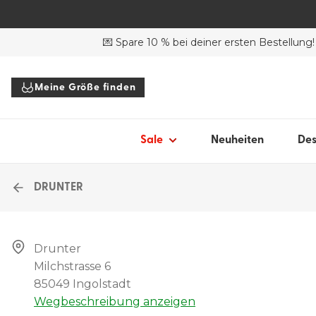
SALE DESSOUS
SALE BADEANZÜGE
SH
💌 Spare 10 % bei deiner ersten Bestellung!
Alle Dessous
Alle Bademode
BH
BHs
Bikinis
Sli
Meine Größe finden
Slips
Badeanzüge
Bo
To
Sale
Neuheiten
Des
Alle Sale
Acc
DRUNTER
All
Drunter

Milchstrasse 6

85049 Ingolstadt
Wegbeschreibung anzeigen