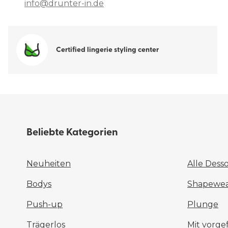
info@drunter-in.de
Certified lingerie styling center
Beliebte Kategorien
Neuheiten
Alle Dess
Bodys
Shapewear
Push-up
Plunge
Trägerlos
Mit vorg