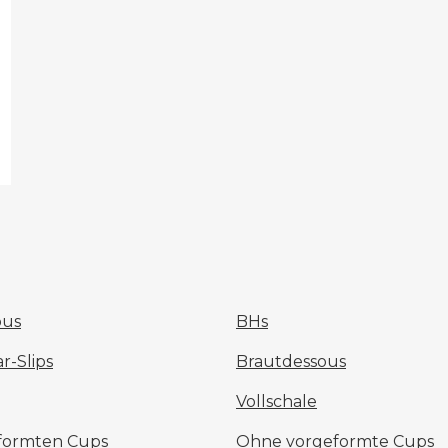
ous
BHs
-Slips
Brautdessous
Vollschale
eformten Cups
Ohne vorgeformte Cups