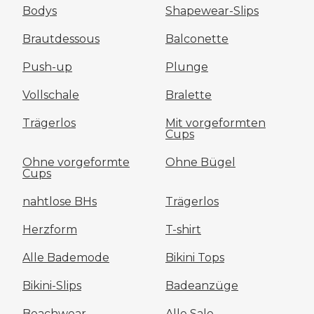
Bodys
Shapewear-Slips
Brautdessous
Balconette
Push-up
Plunge
Vollschale
Bralette
Trägerlos
Mit vorgeformten
Cups
Ohne vorgeformte
Ohne Bügel
Cups
nahtlose BHs
Trägerlos
Herzform
T-shirt
Alle Bademode
Bikini Tops
Bikini-Slips
Badeanzüge
Beachwear
Alle Sale