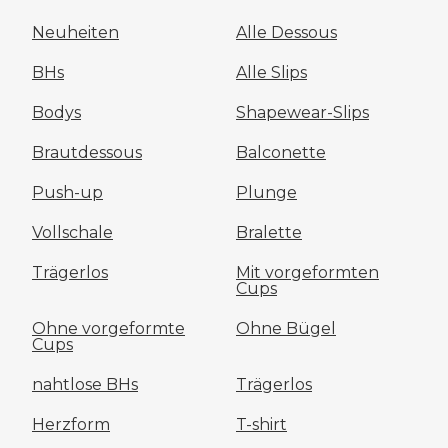
Neuheiten
Alle Dessous
BHs
Alle Slips
Bodys
Shapewear-Slips
Brautdessous
Balconette
Push-up
Plunge
Vollschale
Bralette
Trägerlos
Mit vorgeformten
Cups
Ohne vorgeformte
Ohne Bügel
Cups
nahtlose BHs
Trägerlos
Herzform
T-shirt