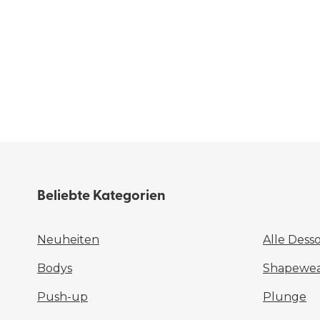
Beliebte Kategorien
Neuheiten
Alle Dess
Bodys
Shapewear
Push-up
Plunge