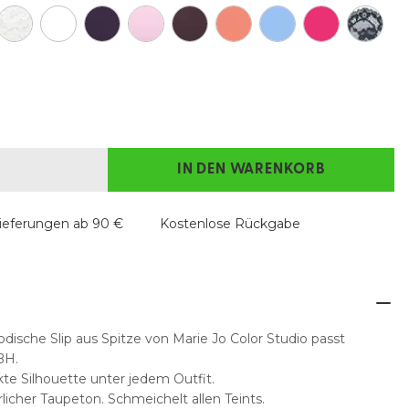
IN DEN WARENKORB
ieferungen ab 90 €
Kostenlose Rückgabe
dische Slip aus Spitze von Marie Jo Color Studio passt
BH.
ekte Silhouette unter jedem Outfit.
rlicher Taupeton. Schmeichelt allen Teints.