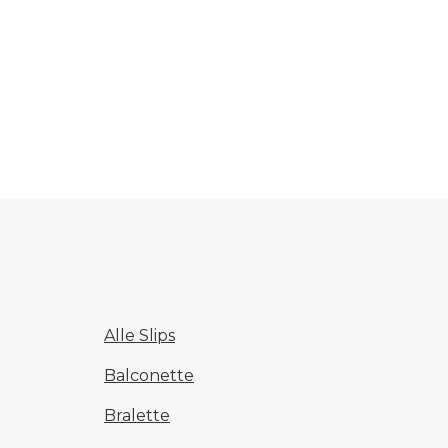
Alle Slips
Balconette
Bralette