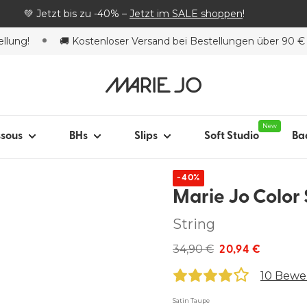
💚
Jetzt bis zu -40%
–
Jetzt im SALE shoppen
!
OP NACH STIL
SALE NACH GRÖSSE
HIGHLIGHTED
SHOP NACH STIL
SHOP NACH STIL
SHOP NACH BH-TYP
HIGHLIGHTED
SHO
SH
ellung!
🚚 Kostenloser Versand bei Bestellungen über 90 €
s
A bis B
Julie Kegels x Marie Jo
Herzform
Brazilian Slips
Mit vorgeformten Cups
Soft Studio
A b
Bi
ps
C bis D
30 Jahre Avero
Balconette
Strings
Ohne vorgeformte Cups
Color Studio
C b
Bik
dys
E bis F
Soft Studio
Push-up
Taillenslips
Mit Bügel
E+
Ba
New
ps
Brautdessous
Plunge
Hotpants & Shorts
Ohne Bügel
Be
sous
BHs
Slips
Soft Studio
Ba
essoires
Vollschale
Nahtlose Slips
Al
Bralette
Shapewear-Slips
-40%
e Dessous
Marie Jo Color 
Trägerlos
Alle Slips
T-Shirt
String
Meine Größe finden
Spacer
34,90 €
20,94 €
Alle BHs
10 Bewe
Satin Taupe