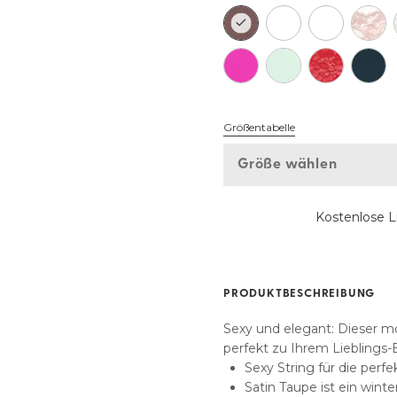
Meine Größe finden
Größentabelle
Größe wählen
Kostenlose L
PRODUKTBESCHREIBUNG
Sexy und elegant: Dieser mo
perfekt zu Ihrem Lieblings-
Sexy String für die perf
Satin Taupe ist ein winte