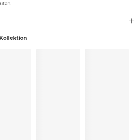
auton.
 Kollektion
inigung
r trocknen
:79%, Polyester:4%, Elasthan:15%