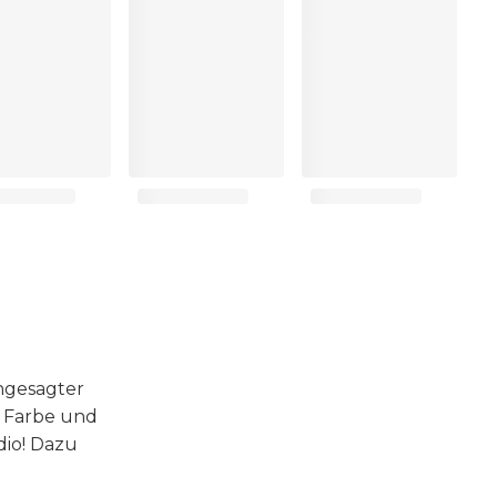
angesagter
e Farbe und
dio! Dazu