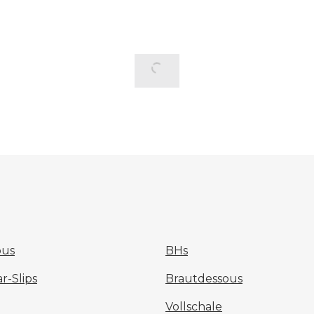
ous
BHs
-Slips
Brautdessous
Vollschale