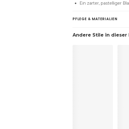
Ein zarter, pastelliger Bl
PFLEGE & MATERIALIEN
Nicht bleichen
Andere Stile in dieser
Keine professionelle Re
Nicht im Wäschetrockne
30°C Normalwaschgang
°
30
Nicht bügein
Baumwolle:2%, Polyamid