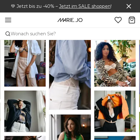
💚
Jetzt bis zu -40%
–
Jetzt im SALE shoppen
!
Wonach suchen Sie?